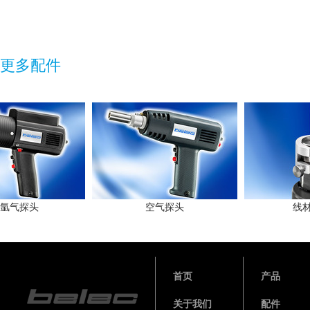
更多配件
氩气探头
空气探头
线材
首页
产品
关于我们
配件