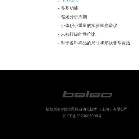
- 多基功能
- 缩短分析周期
- 小体积小重量的实验室光谱仪
- 未被打破的性价比
- 对于各种样品的尺寸和形状非常灵活
版权所有©德铧恩特自动化技术 （上海）有限公司
沪ICP备2023005998号