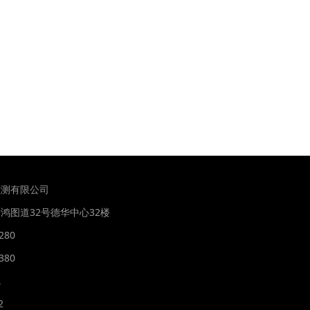
检测有限公司
鸿图道32号德华中心32楼
280
380
线
2